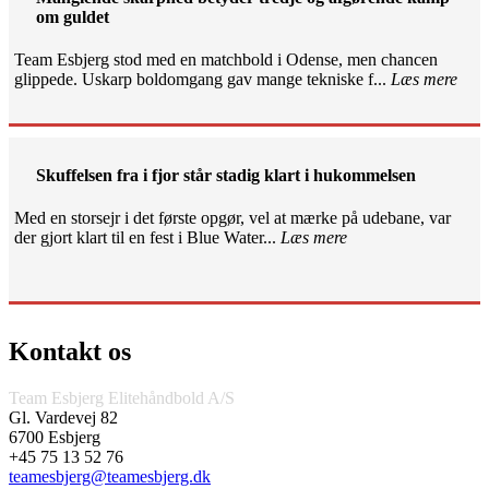
om guldet
Team Esbjerg stod med en matchbold i Odense, men chancen
glippede. Uskarp boldomgang gav mange tekniske f...
Læs mere
Skuffelsen fra i fjor står stadig klart i hukommelsen
Med en storsejr i det første opgør, vel at mærke på udebane, var
der gjort klart til en fest i Blue Water...
Læs mere
Kontakt os
Team Esbjerg Elitehåndbold A/S
Gl. Vardevej 82
6700 Esbjerg
+45 75 13 52 76
teamesbjerg@teamesbjerg.dk