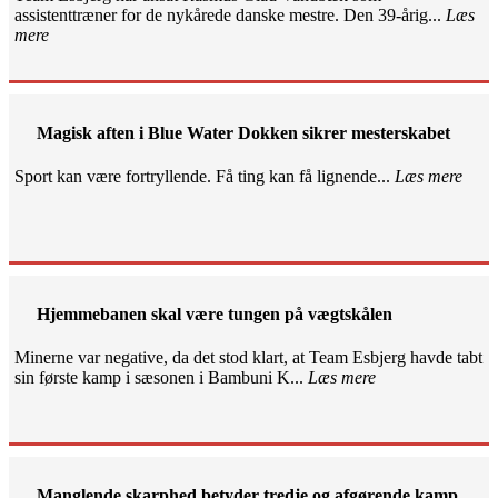
assistenttræner for de nykårede danske mestre. Den 39-årig...
Læs
mere
Magisk aften i Blue Water Dokken sikrer mesterskabet
Sport kan være fortryllende. Få ting kan få lignende...
Læs mere
Hjemmebanen skal være tungen på vægtskålen
Minerne var negative, da det stod klart, at Team Esbjerg havde tabt
sin første kamp i sæsonen i Bambuni K...
Læs mere
Manglende skarphed betyder tredje og afgørende kamp