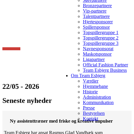
Sølvpartnere
Bronzepartnere
Vip-partnere
Talentpartnere
Hjertesponsorer
Spillersponsor
Topspillergruppe 1
Topspillergruppe 2
Topspillergruppe 3
Navnesponsorat
Maskotsponsor
Ligapartner
Official Fashion Partner
Team Esbjerg Business
Om Team Esbjerg
Værdier
22/05 - 2026
Hjemmebane
Historie
Administration
Seneste nyheder
Kommunikation
Presse
Bestyrelsen
Kontakt
Ny assistenttræner med friske og kreative impulser
Team Esbjerg har ansat Rasmus Glad Vandbæk som