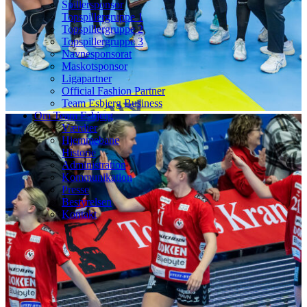
Spillersponsor
Topspillergruppe 1
Topspillergruppe 2
Topspillergruppe 3
Navnesponsorat
Maskotsponsor
Ligapartner
Official Fashion Partner
Team Esbjerg Business
Om Team Esbjerg
Værdier
Hjemmebane
Historie
Administration
Kommunikation
Presse
Bestyrelsen
Kontakt