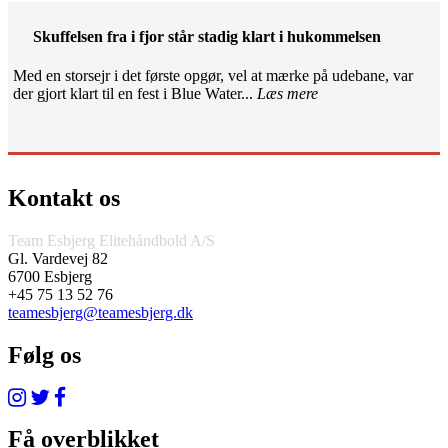
Skuffelsen fra i fjor står stadig klart i hukommelsen
Med en storsejr i det første opgør, vel at mærke på udebane, var
der gjort klart til en fest i Blue Water...
Læs mere
Kontakt os
Team Esbjerg Elitehåndbold A/S
Gl. Vardevej 82
6700 Esbjerg
+45 75 13 52 76
teamesbjerg@teamesbjerg.dk
Følg os
Få overblikket