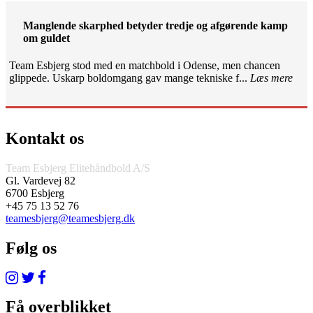
Manglende skarphed betyder tredje og afgørende kamp
om guldet
Team Esbjerg stod med en matchbold i Odense, men chancen
glippede. Uskarp boldomgang gav mange tekniske f...
Læs mere
Kontakt os
Team Esbjerg Elitehåndbold A/S
Gl. Vardevej 82
6700 Esbjerg
+45 75 13 52 76
teamesbjerg@teamesbjerg.dk
Følg os
Få overblikket