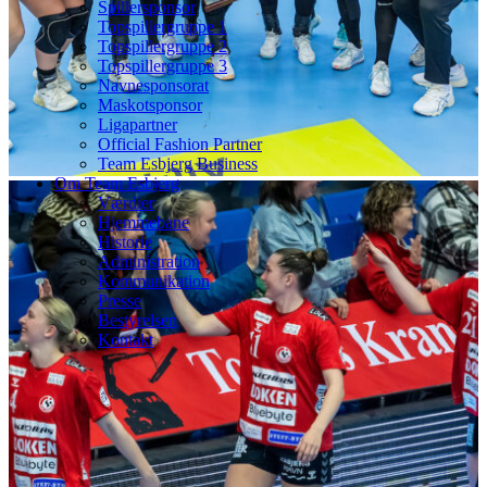
Spillersponsor
Topspillergruppe 1
Topspillergruppe 2
Topspillergruppe 3
Navnesponsorat
Maskotsponsor
Ligapartner
Official Fashion Partner
Team Esbjerg Business
Om Team Esbjerg
Værdier
Hjemmebane
Historie
Administration
Kommunikation
Presse
Bestyrelsen
Kontakt