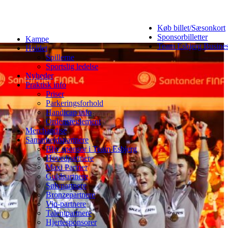
Køb billet/Sæsonkort
Sponsorbilletter
Kampe
Team Esbjerg Busine
Holdet
Spillerne
Sportslig ledelse
Nyheder
Praktisk info
Priser
Parkeringsforhold
Handicap info
Ordensreglement
Merchandise
Samarbejdspartnere
Bliv sponsor i Team Esbjerg
Hovedpartnere
Maxi Partner
Guldpartnere
Sølvpartnere
Bronzepartnere
Vip-partnere
Talentpartnere
Hjertesponsorer