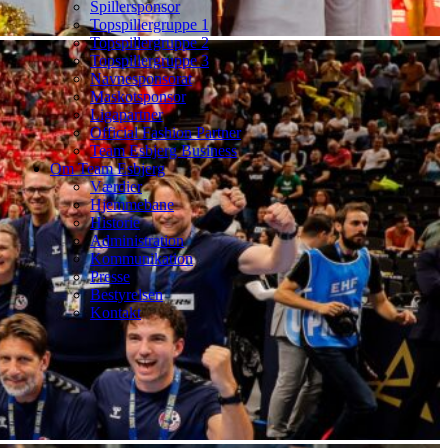
Spillersponsor
Topspillergruppe 1
Topspillergruppe 2
Topspillergruppe 3
Navnesponsorat
Maskotsponsor
Ligapartner
Official Fashion Partner
Team Esbjerg Business
Om Team Esbjerg
Værdier
Hjemmebane
Historie
Administration
Kommunikation
Presse
Bestyrelsen
Kontakt