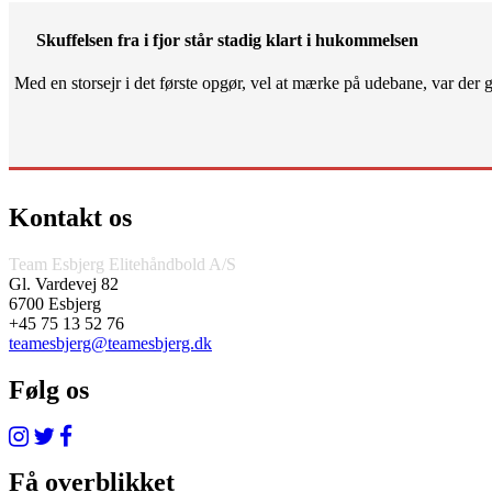
Skuffelsen fra i fjor står stadig klart i hukommelsen
Med en storsejr i det første opgør, vel at mærke på udebane, var der gjo
Kontakt os
Team Esbjerg Elitehåndbold A/S
Gl. Vardevej 82
6700 Esbjerg
+45 75 13 52 76
teamesbjerg@teamesbjerg.dk
Følg os
Få overblikket