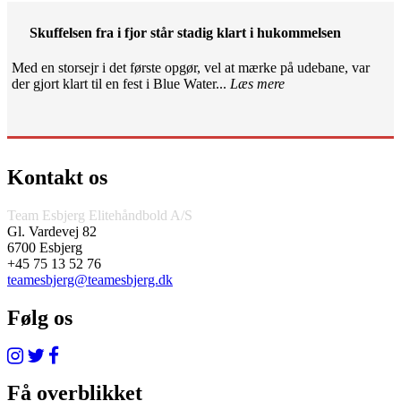
Skuffelsen fra i fjor står stadig klart i hukommelsen
Med en storsejr i det første opgør, vel at mærke på udebane, var
der gjort klart til en fest i Blue Water...
Læs mere
Kontakt os
Team Esbjerg Elitehåndbold A/S
Gl. Vardevej 82
6700 Esbjerg
+45 75 13 52 76
teamesbjerg@teamesbjerg.dk
Følg os
Få overblikket