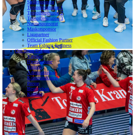
Spillersponsor
Topspillergruppe 1
Topspillergruppe 2
Topspillergruppe 3
Navnesponsorat
Maskotsponsor
Ligapartner
Official Fashion Partner
Team Esbjerg Business
Om Team Esbjerg
Værdier
Hjemmebane
Historie
Administration
Kommunikation
Presse
Bestyrelsen
Kontakt