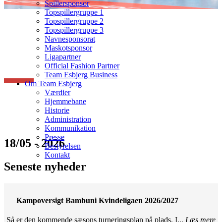
Spillersponsor
Topspillergruppe 1
Topspillergruppe 2
Topspillergruppe 3
Navnesponsorat
Maskotsponsor
Ligapartner
Official Fashion Partner
Team Esbjerg Business
Om Team Esbjerg
Værdier
Hjemmebane
Historie
Administration
Kommunikation
Presse
18/05 - 2026
Bestyrelsen
Kontakt
Seneste nyheder
Kampoversigt Bambuni Kvindeligaen 2026/2027
Så er den kommende sæsons turneringsplan på plads. I...
Læs mere