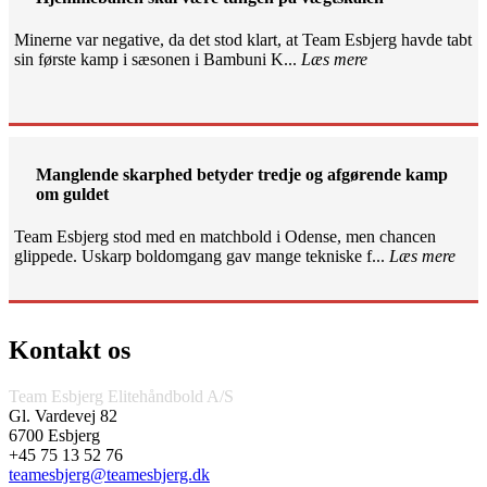
Minerne var negative, da det stod klart, at Team Esbjerg havde tabt
sin første kamp i sæsonen i Bambuni K...
Læs mere
Manglende skarphed betyder tredje og afgørende kamp
om guldet
Team Esbjerg stod med en matchbold i Odense, men chancen
glippede. Uskarp boldomgang gav mange tekniske f...
Læs mere
Kontakt os
Team Esbjerg Elitehåndbold A/S
Gl. Vardevej 82
6700 Esbjerg
+45 75 13 52 76
teamesbjerg@teamesbjerg.dk