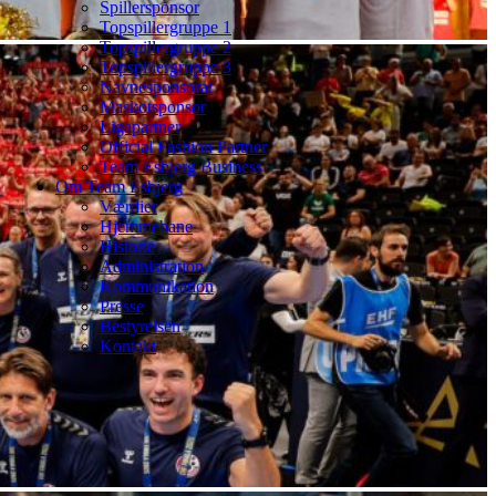
Spillersponsor
Topspillergruppe 1
Topspillergruppe 2
Topspillergruppe 3
Navnesponsorat
Maskotsponsor
Ligapartner
Official Fashion Partner
Team Esbjerg Business
Om Team Esbjerg
Værdier
Hjemmebane
Historie
Administration
Kommunikation
Presse
Bestyrelsen
Kontakt