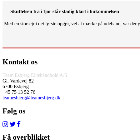
Skuffelsen fra i fjor står stadig klart i hukommelsen
Med en storsejr i det første opgør, vel at mærke på udebane, var der gjo
Kontakt os
Team Esbjerg Elitehåndbold A/S
Gl. Vardevej 82
6700 Esbjerg
+45 75 13 52 76
teamesbjerg@teamesbjerg.dk
Følg os
Få overblikket