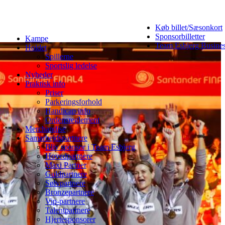
Køb billet/Sæsonkort
Sponsorbilletter
Kampe
Team Esbjerg Busine
Holdet
Spillerne
Sportslig ledelse
Nyheder
Praktisk info
Priser
Parkeringsforhold
Handicap info
Ordensreglement
Merchandise
Samarbejdspartnere
Bliv sponsor i Team Esbjerg
Hovedpartnere
Maxi Partner
Guldpartnere
Sølvpartnere
Bronzepartnere
Vip-partnere
Talentpartnere
Hjertesponsorer