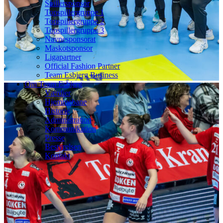
Spillersponsor
Topspillergruppe 1
Topspillergruppe 2
Topspillergruppe 3
Navnesponsorat
Maskotsponsor
Ligapartner
Official Fashion Partner
Team Esbjerg Business
Om Team Esbjerg
Værdier
Hjemmebane
Historie
Administration
Kommunikation
Presse
Bestyrelsen
Kontakt