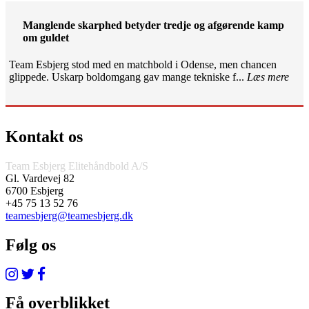
Manglende skarphed betyder tredje og afgørende kamp
om guldet
Team Esbjerg stod med en matchbold i Odense, men chancen
glippede. Uskarp boldomgang gav mange tekniske f...
Læs mere
Kontakt os
Team Esbjerg Elitehåndbold A/S
Gl. Vardevej 82
6700 Esbjerg
+45 75 13 52 76
teamesbjerg@teamesbjerg.dk
Følg os
Få overblikket