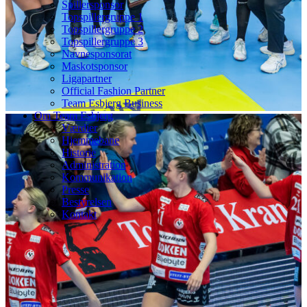
Spillersponsor
Topspillergruppe 1
Topspillergruppe 2
Topspillergruppe 3
Navnesponsorat
Maskotsponsor
Ligapartner
Official Fashion Partner
Team Esbjerg Business
Om Team Esbjerg
Værdier
Hjemmebane
Historie
Administration
Kommunikation
Presse
Bestyrelsen
Kontakt