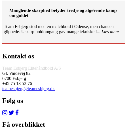
Manglende skarphed betyder tredje og afgørende kamp
om guldet
Team Esbjerg stod med en matchbold i Odense, men chancen
glippede. Uskarp boldomgang gav mange tekniske f...
Læs mere
Kontakt os
Team Esbjerg Elitehåndbold A/S
Gl. Vardevej 82
6700 Esbjerg
+45 75 13 52 76
teamesbjerg@teamesbjerg.dk
Følg os
Få overblikket