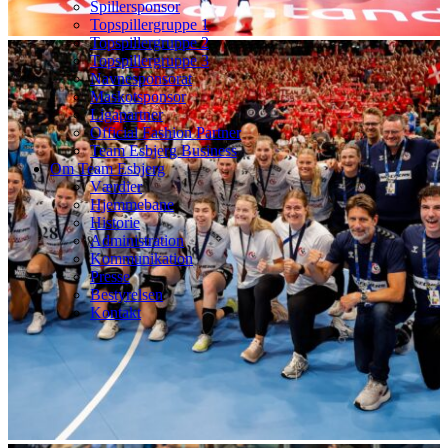
Spillersponsor
Topspillergruppe 1
Topspillergruppe 2
Topspillergruppe 3
Navnesponsorat
Maskotsponsor
Ligapartner
Official Fashion Partner
Team Esbjerg Business
Om Team Esbjerg
Værdier
Hjemmebane
Historie
Administration
Kommunikation
Presse
Bestyrelsen
Kontakt