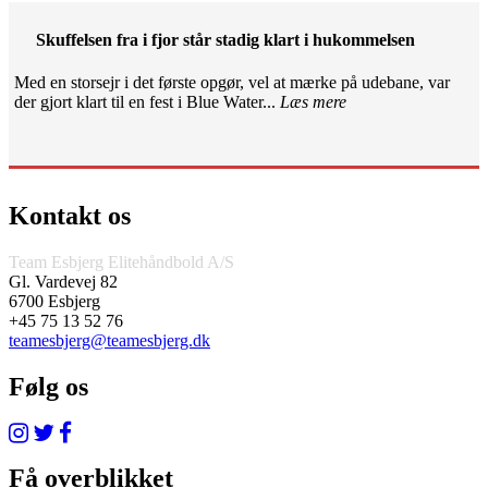
Skuffelsen fra i fjor står stadig klart i hukommelsen
Med en storsejr i det første opgør, vel at mærke på udebane, var
der gjort klart til en fest i Blue Water...
Læs mere
Kontakt os
Team Esbjerg Elitehåndbold A/S
Gl. Vardevej 82
6700 Esbjerg
+45 75 13 52 76
teamesbjerg@teamesbjerg.dk
Følg os
Få overblikket