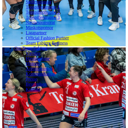
Spillersponsor
Topspillergruppe 1
Topspillergruppe 2
Topspillergruppe 3
Navnesponsorat
Maskotsponsor
Ligapartner
Official Fashion Partner
Team Esbjerg Business
Om Team Esbjerg
Værdier
Hjemmebane
Historie
Administration
Kommunikation
Presse
Bestyrelsen
Kontakt