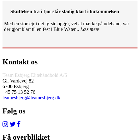
Skuffelsen fra i fjor står stadig klart i hukommelsen
Med en storsejr i det første opgør, vel at mærke på udebane, var
der gjort klart til en fest i Blue Water...
Læs mere
Kontakt os
Team Esbjerg Elitehåndbold A/S
Gl. Vardevej 82
6700 Esbjerg
+45 75 13 52 76
teamesbjerg@teamesbjerg.dk
Følg os
Få overblikket