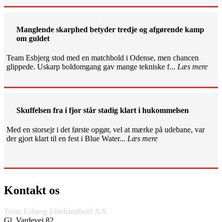
Manglende skarphed betyder tredje og afgørende kamp
om guldet
Team Esbjerg stod med en matchbold i Odense, men chancen
glippede. Uskarp boldomgang gav mange tekniske f...
Læs mere
Skuffelsen fra i fjor står stadig klart i hukommelsen
Med en storsejr i det første opgør, vel at mærke på udebane, var
der gjort klart til en fest i Blue Water...
Læs mere
Kontakt os
Team Esbjerg Elitehåndbold A/S
Gl. Vardevej 82