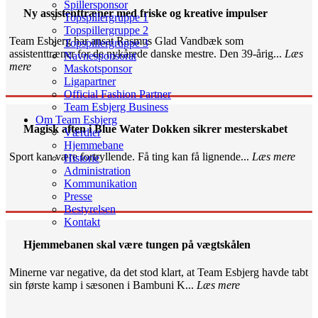
Spillersponsor
Ny assistenttræner med friske og kreative impulser
Topspillergruppe 1
Topspillergruppe 2
Team Esbjerg har ansat Rasmus Glad Vandbæk som
Topspillergruppe 3
assistenttræner for de nykårede danske mestre. Den 39-årig...
Læs
Navnesponsorat
mere
Maskotsponsor
Ligapartner
Official Fashion Partner
Team Esbjerg Business
Om Team Esbjerg
Magisk aften i Blue Water Dokken sikrer mesterskabet
Værdier
Hjemmebane
Sport kan være fortryllende. Få ting kan få lignende...
Læs mere
Historie
Administration
Kommunikation
Presse
Bestyrelsen
Kontakt
Hjemmebanen skal være tungen på vægtskålen
Minerne var negative, da det stod klart, at Team Esbjerg havde tabt
sin første kamp i sæsonen i Bambuni K...
Læs mere