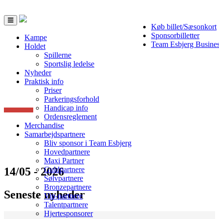
Toggle
Køb billet/Sæsonkort
navigation
Sponsorbilletter
Kampe
Team Esbjerg Busine
Holdet
Spillerne
Sportslig ledelse
Nyheder
Praktisk info
Priser
Parkeringsforhold
Handicap info
Ordensreglement
Merchandise
Samarbejdspartnere
Bliv sponsor i Team Esbjerg
Hovedpartnere
Maxi Partner
14/05 - 2026
Guldpartnere
Sølvpartnere
Bronzepartnere
Seneste nyheder
Vip-partnere
Talentpartnere
Hjertesponsorer