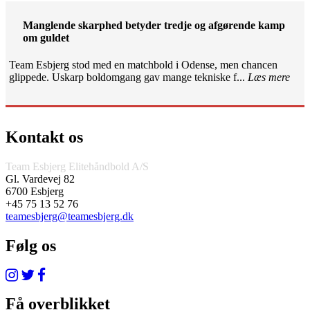
Manglende skarphed betyder tredje og afgørende kamp
om guldet
Team Esbjerg stod med en matchbold i Odense, men chancen
glippede. Uskarp boldomgang gav mange tekniske f...
Læs mere
Kontakt os
Team Esbjerg Elitehåndbold A/S
Gl. Vardevej 82
6700 Esbjerg
+45 75 13 52 76
teamesbjerg@teamesbjerg.dk
Følg os
Få overblikket