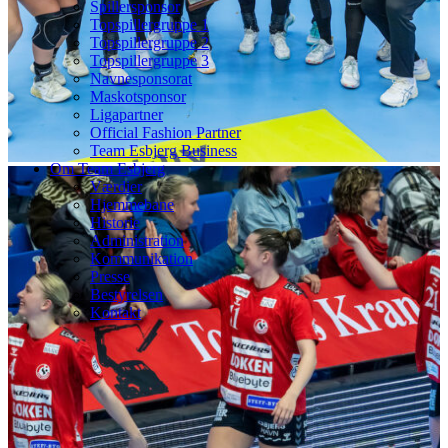
Spillersponsor
Topspillergruppe 1
Topspillergruppe 2
Topspillergruppe 3
Navnesponsorat
Maskotsponsor
Ligapartner
Official Fashion Partner
Team Esbjerg Business
Om Team Esbjerg
Værdier
Hjemmebane
Historie
Administration
Kommunikation
Presse
Bestyrelsen
Kontakt