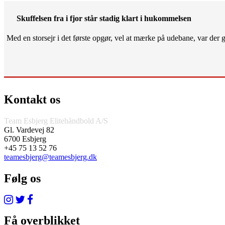
Skuffelsen fra i fjor står stadig klart i hukommelsen
Med en storsejr i det første opgør, vel at mærke på udebane, var der gjo
Kontakt os
Team Esbjerg Elitehåndbold A/S
Gl. Vardevej 82
6700 Esbjerg
+45 75 13 52 76
teamesbjerg@teamesbjerg.dk
Følg os
Få overblikket