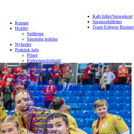
Køb billet/Sæsonkort
Sponsorbilletter
Kampe
Team Esbjerg Busine
Holdet
Spillerne
Sportslig ledelse
Nyheder
Praktisk info
Priser
Parkeringsforhold
Handicap info
Ordensreglement
Merchandise
Samarbejdspartnere
Bliv sponsor i Team Esbjerg
Hovedpartnere
Maxi Partner
Guldpartnere
Sølvpartnere
Bronzepartnere
Vip-partnere
Talentpartnere
Hjertesponsorer