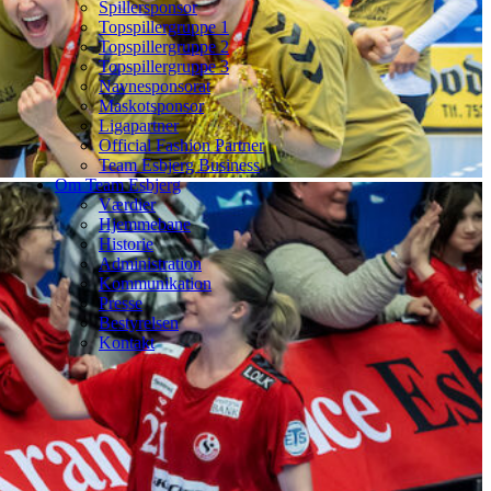
Spillersponsor
Topspillergruppe 1
Topspillergruppe 2
Topspillergruppe 3
Navnesponsorat
Maskotsponsor
Ligapartner
Official Fashion Partner
Team Esbjerg Business
Om Team Esbjerg
Værdier
Hjemmebane
Historie
Administration
Kommunikation
Presse
Bestyrelsen
Kontakt