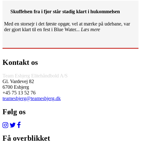
Skuffelsen fra i fjor står stadig klart i hukommelsen
Med en storsejr i det første opgør, vel at mærke på udebane, var
der gjort klart til en fest i Blue Water...
Læs mere
Kontakt os
Team Esbjerg Elitehåndbold A/S
Gl. Vardevej 82
6700 Esbjerg
+45 75 13 52 76
teamesbjerg@teamesbjerg.dk
Følg os
Få overblikket