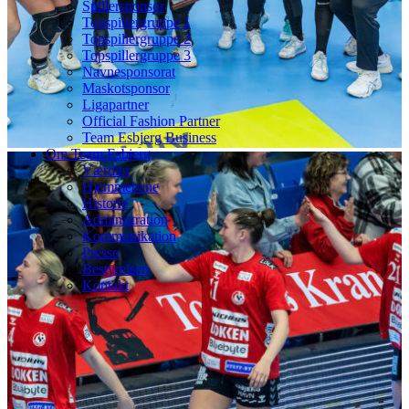
Spillersponsor
Topspillergruppe 1
Topspillergruppe 2
Topspillergruppe 3
Navnesponsorat
Maskotsponsor
Ligapartner
Official Fashion Partner
Team Esbjerg Business
Om Team Esbjerg
Værdier
Hjemmebane
Historie
Administration
Kommunikation
Presse
Bestyrelsen
Kontakt