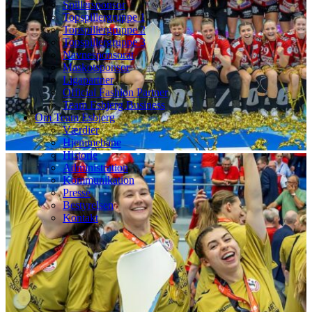
Spillersponsor
Topspillergruppe 1
Topspillergruppe 2
Topspillergruppe 3
Navnesponsorat
Maskotsponsor
Ligapartner
Official Fashion Partner
Team Esbjerg Business
Om Team Esbjerg
Værdier
Hjemmebane
Historie
Administration
Kommunikation
Presse
Bestyrelsen
Kontakt