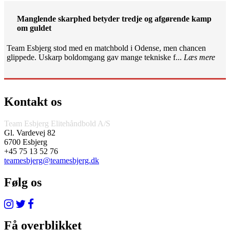
Manglende skarphed betyder tredje og afgørende kamp
om guldet
Team Esbjerg stod med en matchbold i Odense, men chancen
glippede. Uskarp boldomgang gav mange tekniske f...
Læs mere
Kontakt os
Team Esbjerg Elitehåndbold A/S
Gl. Vardevej 82
6700 Esbjerg
+45 75 13 52 76
teamesbjerg@teamesbjerg.dk
Følg os
Få overblikket