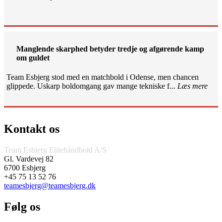
Manglende skarphed betyder tredje og afgørende kamp
om guldet
Team Esbjerg stod med en matchbold i Odense, men chancen
glippede. Uskarp boldomgang gav mange tekniske f...
Læs mere
Kontakt os
Team Esbjerg Elitehåndbold A/S
Gl. Vardevej 82
6700 Esbjerg
+45 75 13 52 76
teamesbjerg@teamesbjerg.dk
Følg os