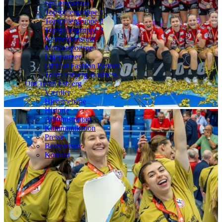
Spillersponsor
Topspillergruppe 1
Topspillergruppe 2
Topspillergruppe 3
Navnesponsorat
Maskotsponsor
Ligapartner
Official Fashion Partner
Team Esbjerg Business
Om Team Esbjerg
Værdier
Hjemmebane
Historie
Administration
Kommunikation
Presse
Bestyrelsen
Kontakt