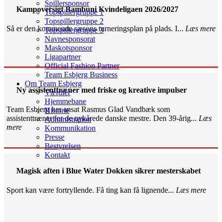
Spillersponsor
Kampoversigt Bambuni Kvindeligaen 2026/2027
Topspillergruppe 1
Topspillergruppe 2
Så er den kommende sæsons turneringsplan på plads. I...
Læs mere
Topspillergruppe 3
Navnesponsorat
Maskotsponsor
Ligapartner
Official Fashion Partner
Team Esbjerg Business
Om Team Esbjerg
Ny assistenttræner med friske og kreative impulser
Værdier
Hjemmebane
Team Esbjerg har ansat Rasmus Glad Vandbæk som
Historie
assistenttræner for de nykårede danske mestre. Den 39-årig...
Læs
Administration
mere
Kommunikation
Presse
Bestyrelsen
Kontakt
Magisk aften i Blue Water Dokken sikrer mesterskabet
Sport kan være fortryllende. Få ting kan få lignende...
Læs mere