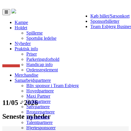
Toggle
Køb billet/Sæsonkort
navigation
Sponsorbilletter
Kampe
Team Esbjerg Busine
Holdet
Spillerne
Sportslig ledelse
Nyheder
Praktisk info
Priser
Parkeringsforhold
Handicap info
Ordensreglement
Merchandise
Samarbejdspartnere
Bliv sponsor i Team Esbjerg
Hovedpartnere
Maxi Partner
11/05 - 2026
Guldpartnere
Sølvpartnere
Bronzepartnere
Seneste nyheder
Vip-partnere
Talentpartnere
Hjertesponsorer