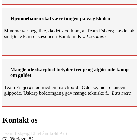
Hjemmebanen skal være tungen på vægtskålen
Minerne var negative, da det stod klart, at Team Esbjerg havde tabt
sin første kamp i sæsonen i Bambuni K...
Læs mere
Manglende skarphed betyder tredje og afgørende kamp
om guldet
Team Esbjerg stod med en matchbold i Odense, men chancen
glippede. Uskarp boldomgang gav mange tekniske f...
Læs mere
Kontakt os
Team Esbjerg Elitehåndbold A/S
Gl. Vardevej 82