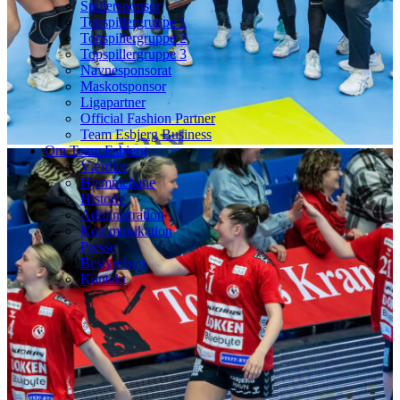
Spillersponsor
Topspillergruppe 1
Topspillergruppe 2
Topspillergruppe 3
Navnesponsorat
Maskotsponsor
Ligapartner
Official Fashion Partner
Team Esbjerg Business
Om Team Esbjerg
Værdier
Hjemmebane
Historie
Administration
Kommunikation
Presse
Bestyrelsen
Kontakt