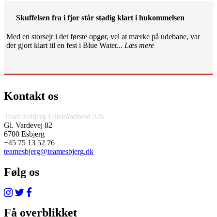
Skuffelsen fra i fjor står stadig klart i hukommelsen
Med en storsejr i det første opgør, vel at mærke på udebane, var
der gjort klart til en fest i Blue Water...
Læs mere
Kontakt os
Team Esbjerg Elitehåndbold A/S
Gl. Vardevej 82
6700 Esbjerg
+45 75 13 52 76
teamesbjerg@teamesbjerg.dk
Følg os
Få overblikket