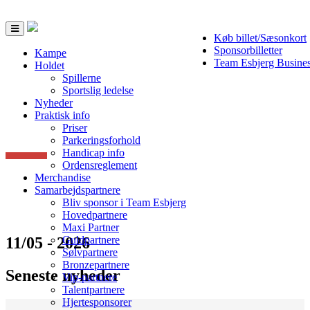
Toggle
Køb billet/Sæsonkort
navigation
Sponsorbilletter
Kampe
Team Esbjerg Busine
Holdet
Spillerne
Sportslig ledelse
Nyheder
Praktisk info
Priser
Parkeringsforhold
Handicap info
Ordensreglement
Merchandise
Samarbejdspartnere
Bliv sponsor i Team Esbjerg
Hovedpartnere
Maxi Partner
11/05 - 2026
Guldpartnere
Sølvpartnere
Bronzepartnere
Seneste nyheder
Vip-partnere
Talentpartnere
Hjertesponsorer