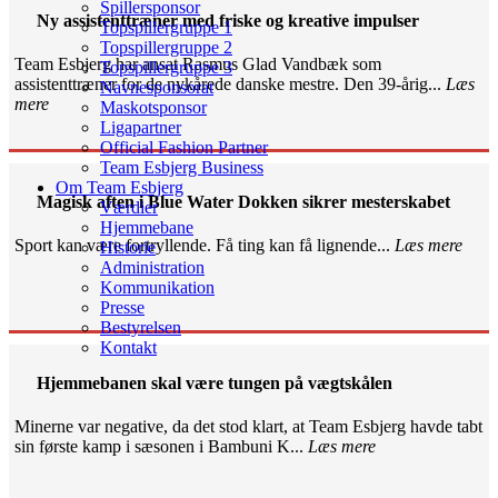
Spillersponsor
Ny assistenttræner med friske og kreative impulser
Topspillergruppe 1
Topspillergruppe 2
Team Esbjerg har ansat Rasmus Glad Vandbæk som
Topspillergruppe 3
assistenttræner for de nykårede danske mestre. Den 39-årig...
Læs
Navnesponsorat
mere
Maskotsponsor
Ligapartner
Official Fashion Partner
Team Esbjerg Business
Om Team Esbjerg
Magisk aften i Blue Water Dokken sikrer mesterskabet
Værdier
Hjemmebane
Sport kan være fortryllende. Få ting kan få lignende...
Læs mere
Historie
Administration
Kommunikation
Presse
Bestyrelsen
Kontakt
Hjemmebanen skal være tungen på vægtskålen
Minerne var negative, da det stod klart, at Team Esbjerg havde tabt
sin første kamp i sæsonen i Bambuni K...
Læs mere