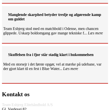
Manglende skarphed betyder tredje og afgørende kamp
om guldet
Team Esbjerg stod med en matchbold i Odense, men chancen
glippede. Uskarp boldomgang gav mange tekniske f...
Læs mere
Skuffelsen fra i fjor står stadig klart i hukommelsen
Med en storsejr i det første opgør, vel at mærke på udebane, var
der gjort klart til en fest i Blue Water...
Læs mere
Kontakt os
Team Esbjerg Elitehåndbold A/S
Gl. Vardevej 82