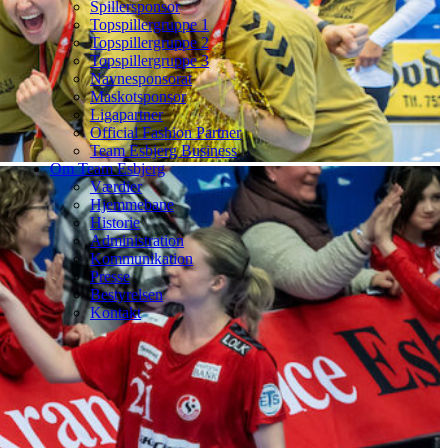
Spillersponsor
Topspillergruppe 1
Topspillergruppe 2
Topspillergruppe 3
Navnesponsorat
Maskotsponsor
Ligapartner
Official Fashion Partner
Team Esbjerg Business
Om Team Esbjerg
Værdier
Hjemmebane
Historie
Administration
Kommunikation
Presse
Bestyrelsen
Kontakt