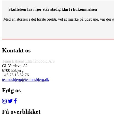
Skuffelsen fra i fjor står stadig klart i hukommelsen
Med en storsejr i det første opgør, vel at mærke på udebane, var der gjo
Kontakt os
Team Esbjerg Elitehåndbold A/S
Gl. Vardevej 82
6700 Esbjerg
+45 75 13 52 76
teamesbjerg@teamesbjerg.dk
Følg os
Få overblikket