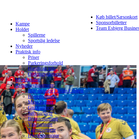
Køb billet/Sæsonkort
Sponsorbilletter
Kampe
Team Esbjerg Busine
Holdet
Spillerne
Sportslig ledelse
Nyheder
Praktisk info
Priser
Parkeringsforhold
Handicap info
Ordensreglement
Merchandise
Samarbejdspartnere
Bliv sponsor i Team Esbjerg
Hovedpartnere
Maxi Partner
Guldpartnere
Sølvpartnere
Bronzepartnere
Vip-partnere
Talentpartnere
Hjertesponsorer