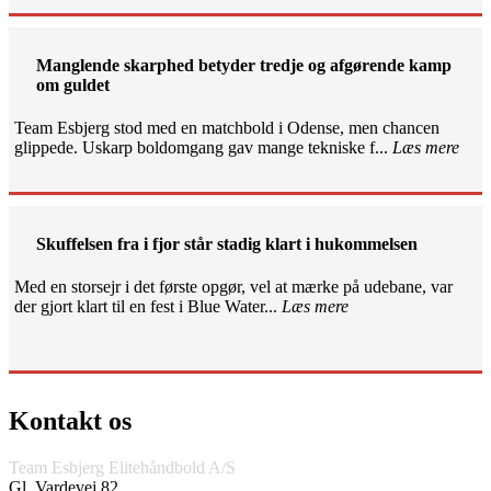
Manglende skarphed betyder tredje og afgørende kamp
om guldet
Team Esbjerg stod med en matchbold i Odense, men chancen
glippede. Uskarp boldomgang gav mange tekniske f...
Læs mere
Skuffelsen fra i fjor står stadig klart i hukommelsen
Med en storsejr i det første opgør, vel at mærke på udebane, var
der gjort klart til en fest i Blue Water...
Læs mere
Kontakt os
Team Esbjerg Elitehåndbold A/S
Gl. Vardevej 82