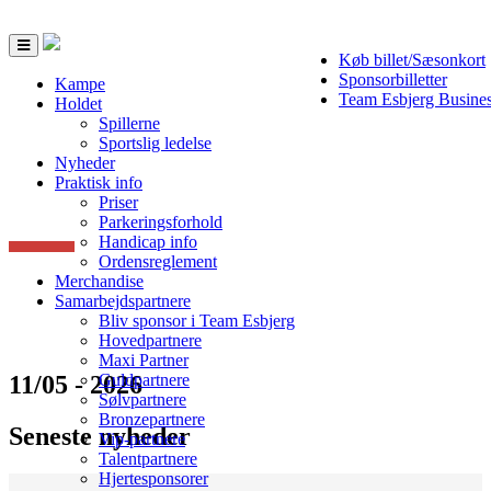
Toggle
Køb billet/Sæsonkort
navigation
Sponsorbilletter
Kampe
Team Esbjerg Busine
Holdet
Spillerne
Sportslig ledelse
Nyheder
Praktisk info
Priser
Parkeringsforhold
Handicap info
Ordensreglement
Merchandise
Samarbejdspartnere
Bliv sponsor i Team Esbjerg
Hovedpartnere
Maxi Partner
11/05 - 2026
Guldpartnere
Sølvpartnere
Bronzepartnere
Seneste nyheder
Vip-partnere
Talentpartnere
Hjertesponsorer