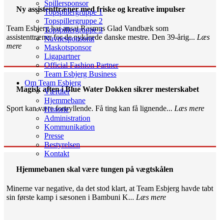
Spillersponsor
Ny assistenttræner med friske og kreative impulser
Topspillergruppe 1
Topspillergruppe 2
Team Esbjerg har ansat Rasmus Glad Vandbæk som
Topspillergruppe 3
assistenttræner for de nykårede danske mestre. Den 39-årig...
Læs
Navnesponsorat
mere
Maskotsponsor
Ligapartner
Official Fashion Partner
Team Esbjerg Business
Om Team Esbjerg
Magisk aften i Blue Water Dokken sikrer mesterskabet
Værdier
Hjemmebane
Sport kan være fortryllende. Få ting kan få lignende...
Læs mere
Historie
Administration
Kommunikation
Presse
Bestyrelsen
Kontakt
Hjemmebanen skal være tungen på vægtskålen
Minerne var negative, da det stod klart, at Team Esbjerg havde tabt
sin første kamp i sæsonen i Bambuni K...
Læs mere