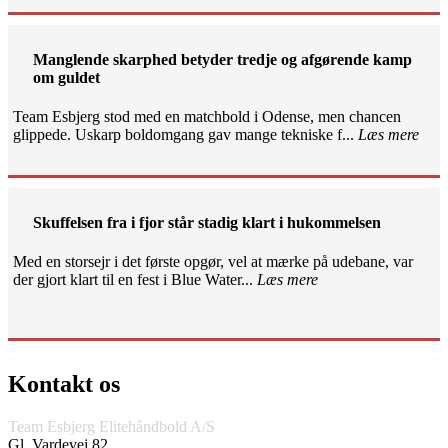
Manglende skarphed betyder tredje og afgørende kamp
om guldet
Team Esbjerg stod med en matchbold i Odense, men chancen
glippede. Uskarp boldomgang gav mange tekniske f...
Læs mere
Skuffelsen fra i fjor står stadig klart i hukommelsen
Med en storsejr i det første opgør, vel at mærke på udebane, var
der gjort klart til en fest i Blue Water...
Læs mere
Kontakt os
Team Esbjerg Elitehåndbold A/S
Gl. Vardevej 82