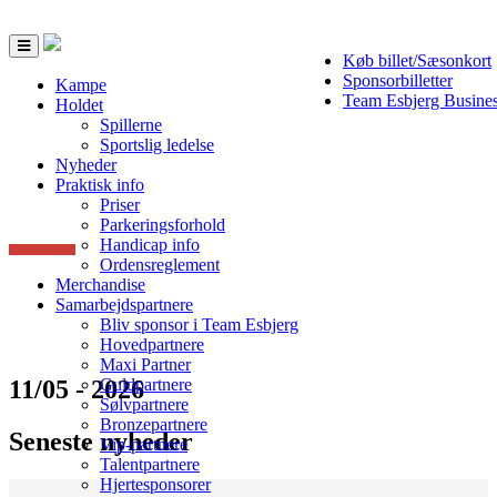
Toggle
Køb billet/Sæsonkort
navigation
Sponsorbilletter
Kampe
Team Esbjerg Busine
Holdet
Spillerne
Sportslig ledelse
Nyheder
Praktisk info
Priser
Parkeringsforhold
Handicap info
Ordensreglement
Merchandise
Samarbejdspartnere
Bliv sponsor i Team Esbjerg
Hovedpartnere
Maxi Partner
11/05 - 2026
Guldpartnere
Sølvpartnere
Bronzepartnere
Seneste nyheder
Vip-partnere
Talentpartnere
Hjertesponsorer