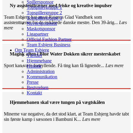
Spillersponsor
Ny assistenttræner med friske og kreative impulser
Topspillergruppe 1
Topspillergruppe 2
Team Esbjerg har ansat Rasmus Glad Vandbæk som
Topspillergruppe 3
assistenttræner for de nykårede danske mestre. Den 39-årig...
Læs
Navnesponsorat
mere
Maskotsponsor
Ligapartner
Official Fashion Partner
Team Esbjerg Business
Om Team Esbjerg
Magisk aften i Blue Water Dokken sikrer mesterskabet
Værdier
Hjemmebane
Sport kan være fortryllende. Få ting kan få lignende...
Læs mere
Historie
Administration
Kommunikation
Presse
Bestyrelsen
Kontakt
Hjemmebanen skal være tungen på vægtskålen
Minerne var negative, da det stod klart, at Team Esbjerg havde tabt
sin første kamp i sæsonen i Bambuni K...
Læs mere