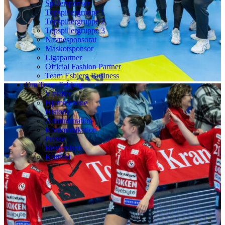
Spillersponsor
Topspillergruppe 1
Topspillergruppe 2
Topspillergruppe 3
Navnesponsorat
Maskotsponsor
Ligapartner
Official Fashion Partner
Team Esbjerg Business
Om Team Esbjerg
Værdier
Hjemmebane
Historie
Administration
Kommunikation
Presse
Bestyrelsen
Kontakt