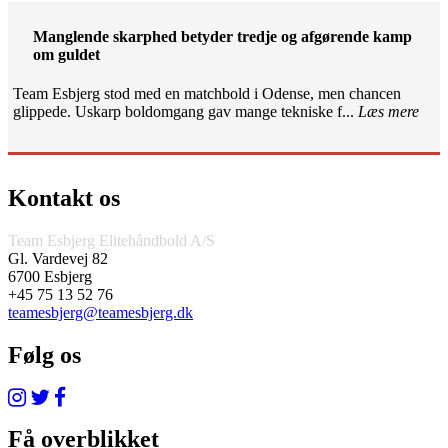
Manglende skarphed betyder tredje og afgørende kamp
om guldet
Team Esbjerg stod med en matchbold i Odense, men chancen
glippede. Uskarp boldomgang gav mange tekniske f...
Læs mere
Kontakt os
Team Esbjerg Elitehåndbold A/S
Gl. Vardevej 82
6700 Esbjerg
+45 75 13 52 76
teamesbjerg@teamesbjerg.dk
Følg os
Få overblikket