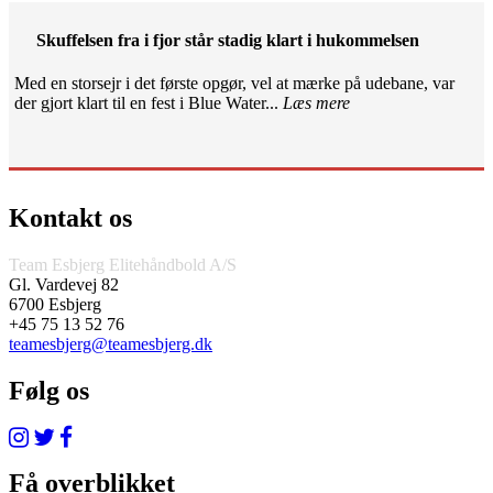
Skuffelsen fra i fjor står stadig klart i hukommelsen
Med en storsejr i det første opgør, vel at mærke på udebane, var
der gjort klart til en fest i Blue Water...
Læs mere
Kontakt os
Team Esbjerg Elitehåndbold A/S
Gl. Vardevej 82
6700 Esbjerg
+45 75 13 52 76
teamesbjerg@teamesbjerg.dk
Følg os
Få overblikket