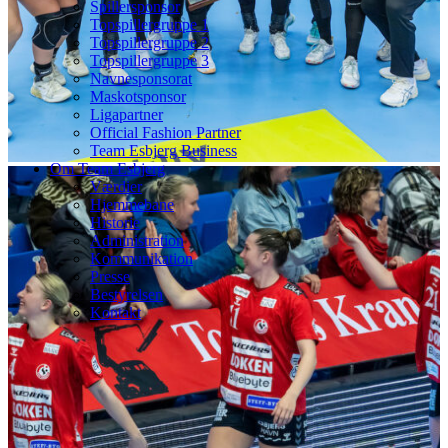
Spillersponsor
Topspillergruppe 1
Topspillergruppe 2
Topspillergruppe 3
Navnesponsorat
Maskotsponsor
Ligapartner
Official Fashion Partner
Team Esbjerg Business
Om Team Esbjerg
Værdier
Hjemmebane
Historie
Administration
Kommunikation
Presse
Bestyrelsen
Kontakt