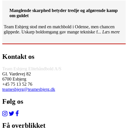
Manglende skarphed betyder tredje og afgørende kamp
om guldet
Team Esbjerg stod med en matchbold i Odense, men chancen
glippede. Uskarp boldomgang gav mange tekniske f...
Læs mere
Kontakt os
Team Esbjerg Elitehåndbold A/S
Gl. Vardevej 82
6700 Esbjerg
+45 75 13 52 76
teamesbjerg@teamesbjerg.dk
Følg os
Få overblikket