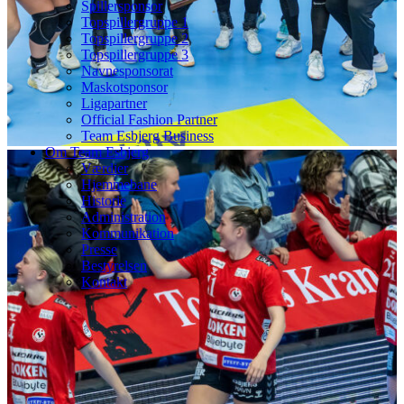
Spillersponsor
Topspillergruppe 1
Topspillergruppe 2
Topspillergruppe 3
Navnesponsorat
Maskotsponsor
Ligapartner
Official Fashion Partner
Team Esbjerg Business
Om Team Esbjerg
Værdier
Hjemmebane
Historie
Administration
Kommunikation
Presse
Bestyrelsen
Kontakt