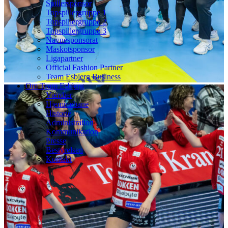
Spillersponsor
Topspillergruppe 1
Topspillergruppe 2
Topspillergruppe 3
Navnesponsorat
Maskotsponsor
Ligapartner
Official Fashion Partner
Team Esbjerg Business
Om Team Esbjerg
Værdier
Hjemmebane
Historie
Administration
Kommunikation
Presse
Bestyrelsen
Kontakt