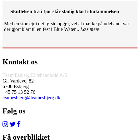
Skuffelsen fra i fjor står stadig klart i hukommelsen
Med en storsejr i det første opgør, vel at mærke på udebane, var
der gjort klart til en fest i Blue Water...
Læs mere
Kontakt os
Team Esbjerg Elitehåndbold A/S
Gl. Vardevej 82
6700 Esbjerg
+45 75 13 52 76
teamesbjerg@teamesbjerg.dk
Følg os
Få overblikket