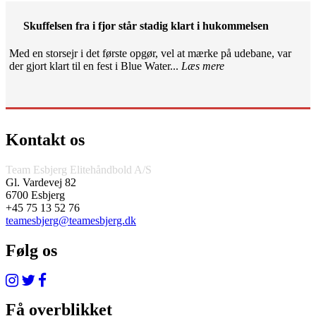
Skuffelsen fra i fjor står stadig klart i hukommelsen
Med en storsejr i det første opgør, vel at mærke på udebane, var
der gjort klart til en fest i Blue Water...
Læs mere
Kontakt os
Team Esbjerg Elitehåndbold A/S
Gl. Vardevej 82
6700 Esbjerg
+45 75 13 52 76
teamesbjerg@teamesbjerg.dk
Følg os
Få overblikket