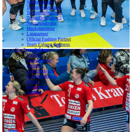
Spillersponsor
Topspillergruppe 1
Topspillergruppe 2
Topspillergruppe 3
Navnesponsorat
Maskotsponsor
Ligapartner
Official Fashion Partner
Team Esbjerg Business
Om Team Esbjerg
Værdier
Hjemmebane
Historie
Administration
Kommunikation
Presse
Bestyrelsen
Kontakt