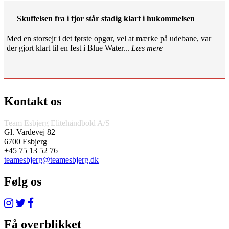
Skuffelsen fra i fjor står stadig klart i hukommelsen
Med en storsejr i det første opgør, vel at mærke på udebane, var
der gjort klart til en fest i Blue Water...
Læs mere
Kontakt os
Team Esbjerg Elitehåndbold A/S
Gl. Vardevej 82
6700 Esbjerg
+45 75 13 52 76
teamesbjerg@teamesbjerg.dk
Følg os
Få overblikket