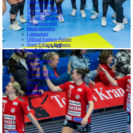
Spillersponsor
Topspillergruppe 1
Topspillergruppe 2
Topspillergruppe 3
Navnesponsorat
Maskotsponsor
Ligapartner
Official Fashion Partner
Team Esbjerg Business
Om Team Esbjerg
Værdier
Hjemmebane
Historie
Administration
Kommunikation
Presse
Bestyrelsen
Kontakt