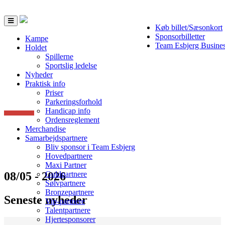
Toggle
Køb billet/Sæsonkort
navigation
Sponsorbilletter
Kampe
Team Esbjerg Busine
Holdet
Spillerne
Sportslig ledelse
Nyheder
Praktisk info
Priser
Parkeringsforhold
Handicap info
Ordensreglement
Merchandise
Samarbejdspartnere
Bliv sponsor i Team Esbjerg
Hovedpartnere
Maxi Partner
08/05 - 2026
Guldpartnere
Sølvpartnere
Bronzepartnere
Seneste nyheder
Vip-partnere
Talentpartnere
Hjertesponsorer