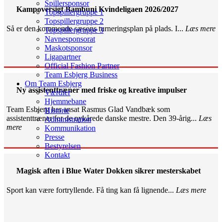
Spillersponsor
Kampoversigt Bambuni Kvindeligaen 2026/2027
Topspillergruppe 1
Topspillergruppe 2
Så er den kommende sæsons turneringsplan på plads. I...
Læs mere
Topspillergruppe 3
Navnesponsorat
Maskotsponsor
Ligapartner
Official Fashion Partner
Team Esbjerg Business
Om Team Esbjerg
Ny assistenttræner med friske og kreative impulser
Værdier
Hjemmebane
Team Esbjerg har ansat Rasmus Glad Vandbæk som
Historie
assistenttræner for de nykårede danske mestre. Den 39-årig...
Læs
Administration
mere
Kommunikation
Presse
Bestyrelsen
Kontakt
Magisk aften i Blue Water Dokken sikrer mesterskabet
Sport kan være fortryllende. Få ting kan få lignende...
Læs mere