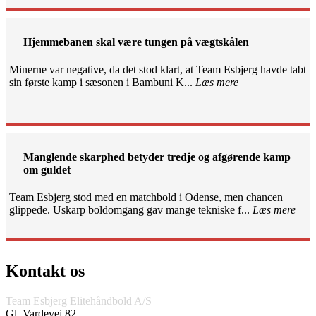
Hjemmebanen skal være tungen på vægtskålen
Minerne var negative, da det stod klart, at Team Esbjerg havde tabt
sin første kamp i sæsonen i Bambuni K...
Læs mere
Manglende skarphed betyder tredje og afgørende kamp
om guldet
Team Esbjerg stod med en matchbold i Odense, men chancen
glippede. Uskarp boldomgang gav mange tekniske f...
Læs mere
Kontakt os
Team Esbjerg Elitehåndbold A/S
Gl. Vardevej 82