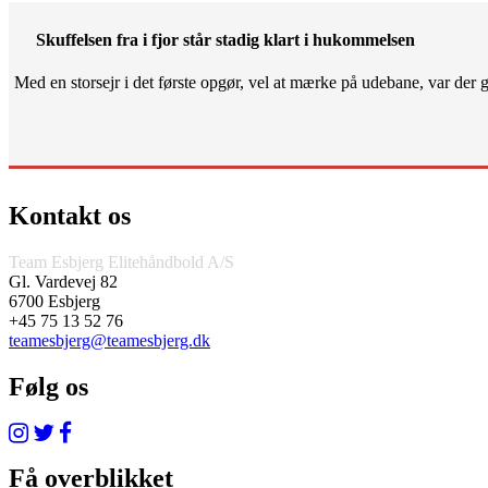
Skuffelsen fra i fjor står stadig klart i hukommelsen
Med en storsejr i det første opgør, vel at mærke på udebane, var der gjo
Kontakt os
Team Esbjerg Elitehåndbold A/S
Gl. Vardevej 82
6700 Esbjerg
+45 75 13 52 76
teamesbjerg@teamesbjerg.dk
Følg os
Få overblikket