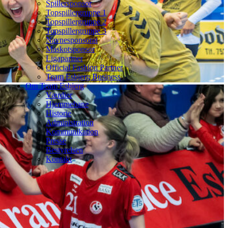
Spillersponsor
Topspillergruppe 1
Topspillergruppe 2
Topspillergruppe 3
Navnesponsorat
Maskotsponsor
Ligapartner
Official Fashion Partner
Team Esbjerg Business
Om Team Esbjerg
Værdier
Hjemmebane
Historie
Administration
Kommunikation
Presse
Bestyrelsen
Kontakt