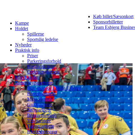
Køb billet/Sæsonkort
Sponsorbilletter
Kampe
Team Esbjerg Busine
Holdet
Spillerne
Sportslig ledelse
Nyheder
Praktisk info
Priser
Parkeringsforhold
Handicap info
Ordensreglement
Merchandise
Samarbejdspartnere
Bliv sponsor i Team Esbjerg
Hovedpartnere
Maxi Partner
Guldpartnere
Sølvpartnere
Bronzepartnere
Vip-partnere
Talentpartnere
Hjertesponsorer