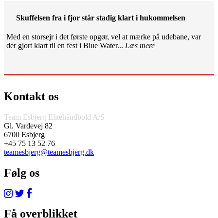
Skuffelsen fra i fjor står stadig klart i hukommelsen
Med en storsejr i det første opgør, vel at mærke på udebane, var
der gjort klart til en fest i Blue Water...
Læs mere
Kontakt os
Team Esbjerg Elitehåndbold A/S
Gl. Vardevej 82
6700 Esbjerg
+45 75 13 52 76
teamesbjerg@teamesbjerg.dk
Følg os
Få overblikket