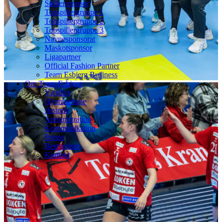
Spillersponsor
Topspillergruppe 1
Topspillergruppe 2
Topspillergruppe 3
Navnesponsorat
Maskotsponsor
Ligapartner
Official Fashion Partner
Team Esbjerg Business
Om Team Esbjerg
Værdier
Hjemmebane
Historie
Administration
Kommunikation
Presse
Bestyrelsen
Kontakt