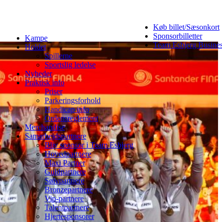
Køb billet/Sæsonkort
Sponsorbilletter
Kampe
Team Esbjerg Busine
Holdet
Spillerne
Sportslig ledelse
Nyheder
Praktisk info
Priser
Parkeringsforhold
Handicap info
Ordensreglement
Merchandise
Samarbejdspartnere
Bliv sponsor i Team Esbjerg
Hovedpartnere
Maxi Partner
Guldpartnere
Sølvpartnere
Bronzepartnere
Vip-partnere
Talentpartnere
Hjertesponsorer