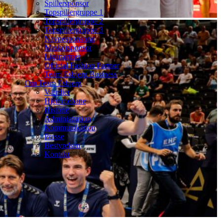
Spillersponsor
Topspillergruppe 1
Topspillergruppe 2
Topspillergruppe 3
Navnesponsorat
Maskotsponsor
Ligapartner
Official Fashion Partner
Team Esbjerg Business
Om Team Esbjerg
Værdier
Hjemmebane
Historie
Administration
Kommunikation
Presse
Bestyrelsen
Kontakt