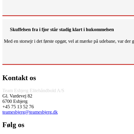
Skuffelsen fra i fjor står stadig klart i hukommelsen
Med en storsejr i det første opgør, vel at mærke på udebane, var der gjo
Kontakt os
Team Esbjerg Elitehåndbold A/S
Gl. Vardevej 82
6700 Esbjerg
+45 75 13 52 76
teamesbjerg@teamesbjerg.dk
Følg os