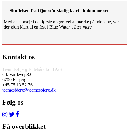
Skuffelsen fra i fjor står stadig klart i hukommelsen
Med en storsejr i det første opgør, vel at mærke på udebane, var
der gjort klart til en fest i Blue Water...
Læs mere
Kontakt os
Team Esbjerg Elitehåndbold A/S
Gl. Vardevej 82
6700 Esbjerg
+45 75 13 52 76
teamesbjerg@teamesbjerg.dk
Følg os
Få overblikket