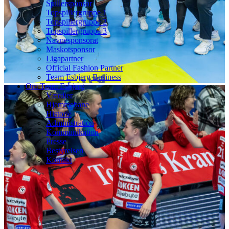
Spillersponsor
Topspillergruppe 1
Topspillergruppe 2
Topspillergruppe 3
Navnesponsorat
Maskotsponsor
Ligapartner
Official Fashion Partner
Team Esbjerg Business
Om Team Esbjerg
Værdier
Hjemmebane
Historie
Administration
Kommunikation
Presse
Bestyrelsen
Kontakt