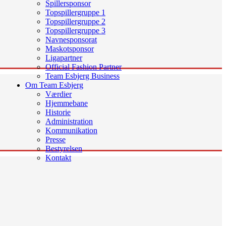
Spillersponsor
Topspillergruppe 1
Topspillergruppe 2
Topspillergruppe 3
Navnesponsorat
Maskotsponsor
Ligapartner
Official Fashion Partner
Team Esbjerg Business
Om Team Esbjerg
Værdier
Hjemmebane
Historie
Administration
Kommunikation
Presse
Bestyrelsen
Kontakt