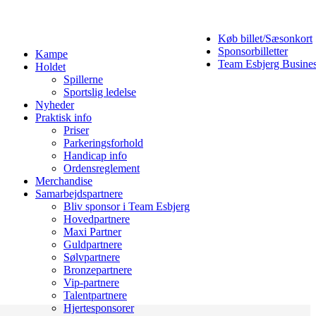
Køb billet/Sæsonkort
Sponsorbilletter
Kampe
Team Esbjerg Busine
Holdet
Spillerne
Sportslig ledelse
Nyheder
Praktisk info
Priser
Parkeringsforhold
Handicap info
Ordensreglement
Merchandise
Samarbejdspartnere
Bliv sponsor i Team Esbjerg
Hovedpartnere
Maxi Partner
Guldpartnere
Sølvpartnere
Bronzepartnere
Vip-partnere
Talentpartnere
Hjertesponsorer