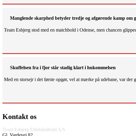
Manglende skarphed betyder tredje og afgørende kamp om g
Team Esbjerg stod med en matchbold i Odense, men chancen glippe
Skuffelsen fra i fjor står stadig klart i hukommelsen
Med en storsejr i det første opgør, vel at mærke på udebane, var der gjo
Kontakt os
Team Esbjerg Elitehåndbold A/S
Gl. Vardevej 82