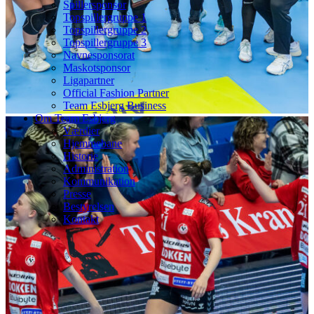
Spillersponsor
Topspillergruppe 1
Topspillergruppe 2
Topspillergruppe 3
Navnesponsorat
Maskotsponsor
Ligapartner
Official Fashion Partner
Team Esbjerg Business
Om Team Esbjerg
Værdier
Hjemmebane
Historie
Administration
Kommunikation
Presse
Bestyrelsen
Kontakt