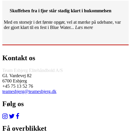
Skuffelsen fra i fjor står stadig klart i hukommelsen
Med en storsejr i det første opgør, vel at mærke på udebane, var
der gjort klart til en fest i Blue Water...
Læs mere
Kontakt os
Team Esbjerg Elitehåndbold A/S
Gl. Vardevej 82
6700 Esbjerg
+45 75 13 52 76
teamesbjerg@teamesbjerg.dk
Følg os
Få overblikket