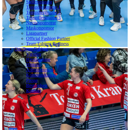
Spillersponsor
Topspillergruppe 1
Topspillergruppe 2
Topspillergruppe 3
Navnesponsorat
Maskotsponsor
Ligapartner
Official Fashion Partner
Team Esbjerg Business
Om Team Esbjerg
Værdier
Hjemmebane
Historie
Administration
Kommunikation
Presse
Bestyrelsen
Kontakt