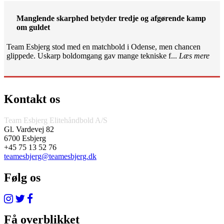
Manglende skarphed betyder tredje og afgørende kamp
om guldet
Team Esbjerg stod med en matchbold i Odense, men chancen
glippede. Uskarp boldomgang gav mange tekniske f...
Læs mere
Kontakt os
Team Esbjerg Elitehåndbold A/S
Gl. Vardevej 82
6700 Esbjerg
+45 75 13 52 76
teamesbjerg@teamesbjerg.dk
Følg os
Få overblikket