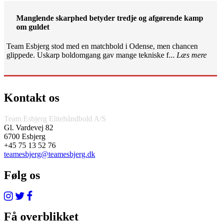
Manglende skarphed betyder tredje og afgørende kamp
om guldet
Team Esbjerg stod med en matchbold i Odense, men chancen
glippede. Uskarp boldomgang gav mange tekniske f...
Læs mere
Kontakt os
Team Esbjerg Elitehåndbold A/S
Gl. Vardevej 82
6700 Esbjerg
+45 75 13 52 76
teamesbjerg@teamesbjerg.dk
Følg os
Få overblikket