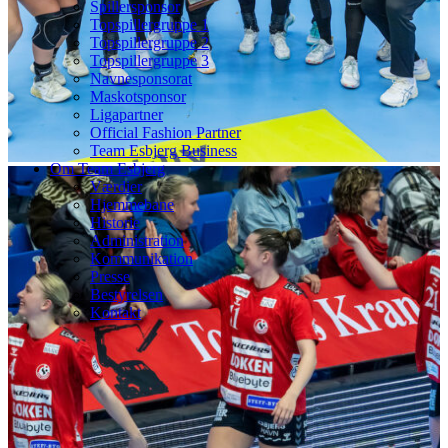
Spillersponsor
Topspillergruppe 1
Topspillergruppe 2
Topspillergruppe 3
Navnesponsorat
Maskotsponsor
Ligapartner
Official Fashion Partner
Team Esbjerg Business
Om Team Esbjerg
Værdier
Hjemmebane
Historie
Administration
Kommunikation
Presse
Bestyrelsen
Kontakt