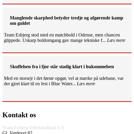
Manglende skarphed betyder tredje og afgørende kamp
om guldet
Team Esbjerg stod med en matchbold i Odense, men chancen
glippede. Uskarp boldomgang gav mange tekniske f...
Læs mere
Skuffelsen fra i fjor står stadig klart i hukommelsen
Med en storsejr i det første opgør, vel at mærke på udebane, var
der gjort klart til en fest i Blue Water...
Læs mere
Kontakt os
Team Esbjerg Elitehåndbold A/S
Gl. Vardevej 82