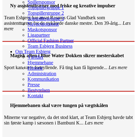
Spillersponsor
Ny assistenttræner med friske og kreative impulser
Topspillergruppe 1
Topspillergruppe 2
Team Esbjerg har ansat Rasmus Glad Vandbæk som
Topspillergruppe 3
assistenttræner for de nykårede danske mestre. Den 39-årig...
Læs
Navnesponsorat
mere
Maskotsponsor
Ligapartner
Official Fashion Partner
Team Esbjerg Business
Om Team Esbjerg
Magisk aften i Blue Water Dokken sikrer mesterskabet
Værdier
Hjemmebane
Sport kan være fortryllende. Få ting kan få lignende...
Læs mere
Historie
Administration
Kommunikation
Presse
Bestyrelsen
Kontakt
Hjemmebanen skal være tungen på vægtskålen
Minerne var negative, da det stod klart, at Team Esbjerg havde tabt
sin første kamp i sæsonen i Bambuni K...
Læs mere