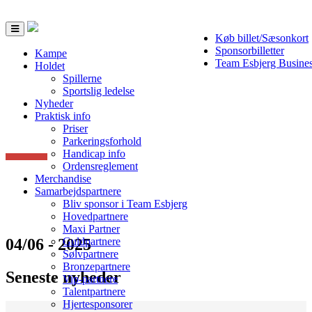
Toggle
Køb billet/Sæsonkort
navigation
Sponsorbilletter
Kampe
Team Esbjerg Busine
Holdet
Spillerne
Sportslig ledelse
Nyheder
Praktisk info
Priser
Parkeringsforhold
Handicap info
Ordensreglement
Merchandise
Samarbejdspartnere
Bliv sponsor i Team Esbjerg
Hovedpartnere
Maxi Partner
04/06 - 2025
Guldpartnere
Sølvpartnere
Bronzepartnere
Seneste nyheder
Vip-partnere
Talentpartnere
Hjertesponsorer