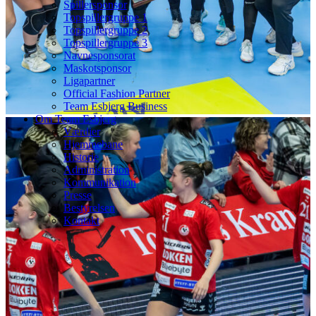
Spillersponsor
Topspillergruppe 1
Topspillergruppe 2
Topspillergruppe 3
Navnesponsorat
Maskotsponsor
Ligapartner
Official Fashion Partner
Team Esbjerg Business
Om Team Esbjerg
Værdier
Hjemmebane
Historie
Administration
Kommunikation
Presse
Bestyrelsen
Kontakt