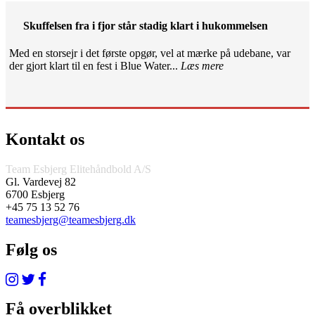
Skuffelsen fra i fjor står stadig klart i hukommelsen
Med en storsejr i det første opgør, vel at mærke på udebane, var
der gjort klart til en fest i Blue Water...
Læs mere
Kontakt os
Team Esbjerg Elitehåndbold A/S
Gl. Vardevej 82
6700 Esbjerg
+45 75 13 52 76
teamesbjerg@teamesbjerg.dk
Følg os
Få overblikket