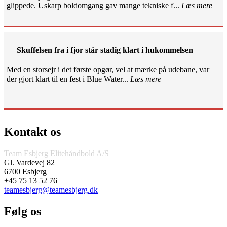
glippede. Uskarp boldomgang gav mange tekniske f...
Læs mere
Skuffelsen fra i fjor står stadig klart i hukommelsen
Med en storsejr i det første opgør, vel at mærke på udebane, var
der gjort klart til en fest i Blue Water...
Læs mere
Kontakt os
Team Esbjerg Elitehåndbold A/S
Gl. Vardevej 82
6700 Esbjerg
+45 75 13 52 76
teamesbjerg@teamesbjerg.dk
Følg os