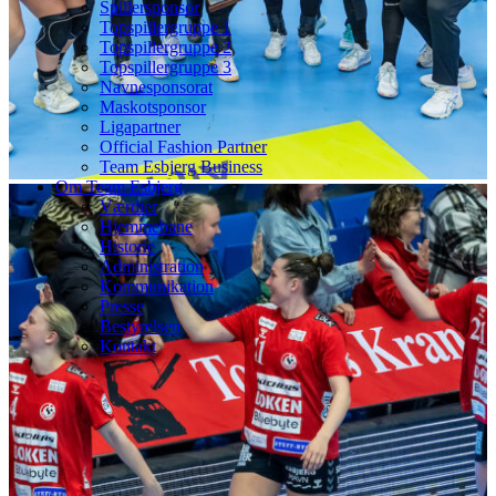
Spillersponsor
Topspillergruppe 1
Topspillergruppe 2
Topspillergruppe 3
Navnesponsorat
Maskotsponsor
Ligapartner
Official Fashion Partner
Team Esbjerg Business
Om Team Esbjerg
Værdier
Hjemmebane
Historie
Administration
Kommunikation
Presse
Bestyrelsen
Kontakt