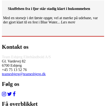
Skuffelsen fra i fjor står stadig klart i hukommelsen
Med en storsejr i det første opgør, vel at mærke på udebane, var
der gjort klart til en fest i Blue Water...
Læs mere
Kontakt os
Team Esbjerg Elitehåndbold A/S
Gl. Vardevej 82
6700 Esbjerg
+45 75 13 52 76
teamesbjerg@teamesbjerg.dk
Følg os
Få overblikket