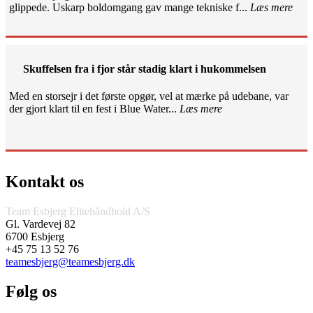
glippede. Uskarp boldomgang gav mange tekniske f...
Læs mere
Skuffelsen fra i fjor står stadig klart i hukommelsen
Med en storsejr i det første opgør, vel at mærke på udebane, var
der gjort klart til en fest i Blue Water...
Læs mere
Kontakt os
Team Esbjerg Elitehåndbold A/S
Gl. Vardevej 82
6700 Esbjerg
+45 75 13 52 76
teamesbjerg@teamesbjerg.dk
Følg os