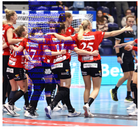
Spillersponsor
Topspillergruppe 1
Topspillergruppe 2
Topspillergruppe 3
Navnesponsorat
Maskotsponsor
Ligapartner
Official Fashion Partner
Team Esbjerg Business
Om Team Esbjerg
Værdier
Hjemmebane
Historie
Administration
Kommunikation
Presse
Bestyrelsen
Kontakt