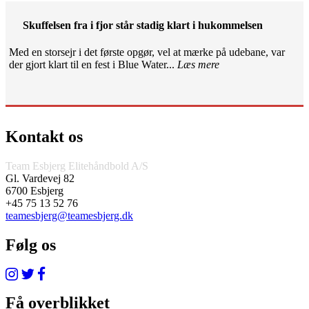
Skuffelsen fra i fjor står stadig klart i hukommelsen
Med en storsejr i det første opgør, vel at mærke på udebane, var
der gjort klart til en fest i Blue Water...
Læs mere
Kontakt os
Team Esbjerg Elitehåndbold A/S
Gl. Vardevej 82
6700 Esbjerg
+45 75 13 52 76
teamesbjerg@teamesbjerg.dk
Følg os
Få overblikket