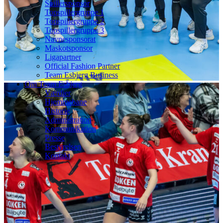
Spillersponsor
Topspillergruppe 1
Topspillergruppe 2
Topspillergruppe 3
Navnesponsorat
Maskotsponsor
Ligapartner
Official Fashion Partner
Team Esbjerg Business
Om Team Esbjerg
Værdier
Hjemmebane
Historie
Administration
Kommunikation
Presse
Bestyrelsen
Kontakt