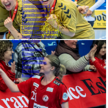
Spillersponsor
Topspillergruppe 1
Topspillergruppe 2
Topspillergruppe 3
Navnesponsorat
Maskotsponsor
Ligapartner
Official Fashion Partner
Team Esbjerg Business
Om Team Esbjerg
Værdier
Hjemmebane
Historie
Administration
Kommunikation
Presse
Bestyrelsen
Kontakt