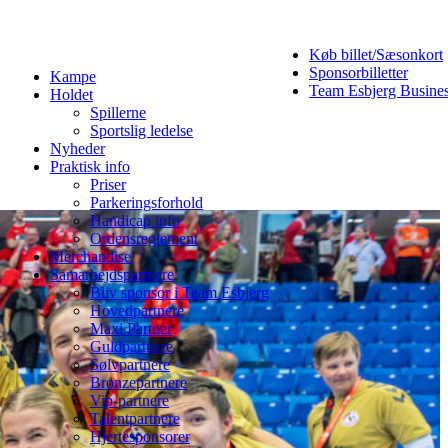
Køb billet/Sæsonkort
Sponsorbilletter
Kampe
Team Esbjerg Busine
Holdet
Spillerne
Sportslig ledelse
Nyheder
Praktisk info
Priser
Parkeringsforhold
Handicap info
Ordensreglement
Merchandise
Samarbejdspartnere
Bliv sponsor i Team Esbjerg
Hovedpartnere
Maxi Partner
Guldpartnere
Sølvpartnere
Bronzepartnere
Vip-partnere
Talentpartnere
Hjertesponsorer