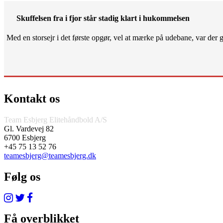
Skuffelsen fra i fjor står stadig klart i hukommelsen
Med en storsejr i det første opgør, vel at mærke på udebane, var der gjo
Kontakt os
Team Esbjerg Elitehåndbold A/S
Gl. Vardevej 82
6700 Esbjerg
+45 75 13 52 76
teamesbjerg@teamesbjerg.dk
Følg os
Få overblikket