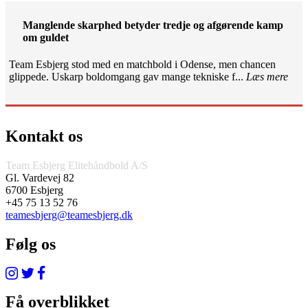
Manglende skarphed betyder tredje og afgørende kamp
om guldet
Team Esbjerg stod med en matchbold i Odense, men chancen
glippede. Uskarp boldomgang gav mange tekniske f...
Læs mere
Kontakt os
Team Esbjerg Elitehåndbold A/S
Gl. Vardevej 82
6700 Esbjerg
+45 75 13 52 76
teamesbjerg@teamesbjerg.dk
Følg os
Få overblikket