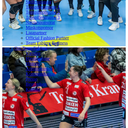
Spillersponsor
Topspillergruppe 1
Topspillergruppe 2
Topspillergruppe 3
Navnesponsorat
Maskotsponsor
Ligapartner
Official Fashion Partner
Team Esbjerg Business
Om Team Esbjerg
Værdier
Hjemmebane
Historie
Administration
Kommunikation
Presse
Bestyrelsen
Kontakt