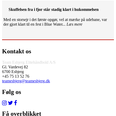
Skuffelsen fra i fjor står stadig klart i hukommelsen
Med en storsejr i det første opgør, vel at mærke på udebane, var
der gjort klart til en fest i Blue Water...
Læs mere
Kontakt os
Team Esbjerg Elitehåndbold A/S
Gl. Vardevej 82
6700 Esbjerg
+45 75 13 52 76
teamesbjerg@teamesbjerg.dk
Følg os
Få overblikket