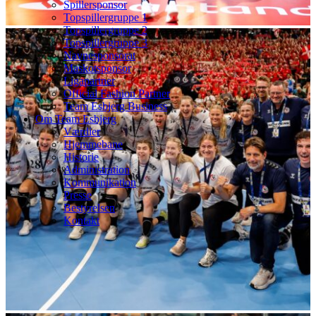
Spillersponsor
Topspillergruppe 1
Topspillergruppe 2
Topspillergruppe 3
Navnesponsorat
Maskotsponsor
Ligapartner
Official Fashion Partner
Team Esbjerg Business
Om Team Esbjerg
Værdier
Hjemmebane
Historie
Administration
Kommunikation
Presse
Bestyrelsen
Kontakt