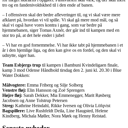
tro og en fandenivoldskhed til i den ende af banen.
– I offensiven skal der bedre afleveringer til, og vi skal være mere
afklaret på, hvordan vi vil spille. Vi skal gå mere mod mål, og så
skal vi også have vores kontra i gang, som var bedre på
hjemmebanen, siger Tomas Axnér, der går ind til kampen med en
stor tro på, at det hele ender i jubel
– Vi har en god fornemmelse. Vi har ikke tabt på hjemmebanen i et
år i den hjemlige liga, og den kan give os en fordel, og den skal vi
udnytte, siger han.
Team Esbjergs trup
til kampen i Bambuni Kvindeligaen finale,
kamp 3 mod Odense Håndbold tirsdag den 2. juni kl. 20.30 i Blue
Water Dokken:
Målvogtere:
Emma Friberg og Silje Solberg
Venstre fløj:
Elin Hansson og Zoë Sprengers
Højre fløj:
Sarah Dekker, Mia Emmenegger, Marit Røsberg
Jacobsen og Anne Tolstrup Petersen
Streg:
Kathrine Heindahl, Rikke Iversen og Olivia Löfqvist
Bagspillere:
Live Rushfeldt Deila, Line Haugsted, Helene
Kindberg, Michala Møller, Nora Mørk og Henny Reistad.
Seneste nyheder