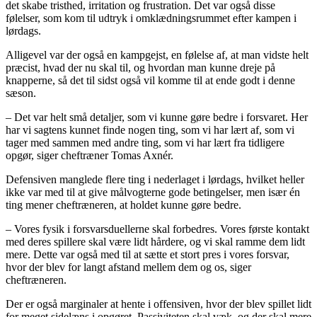
det skabe tristhed, irritation og frustration. Det var også disse
følelser, som kom til udtryk i omklædningsrummet efter kampen i
lørdags.
Alligevel var der også en kampgejst, en følelse af, at man vidste helt
præcist, hvad der nu skal til, og hvordan man kunne dreje på
knapperne, så det til sidst også vil komme til at ende godt i denne
sæson.
– Det var helt små detaljer, som vi kunne gøre bedre i forsvaret. Her
har vi sagtens kunnet finde nogen ting, som vi har lært af, som vi
tager med sammen med andre ting, som vi har lært fra tidligere
opgør, siger cheftræner Tomas Axnér.
Defensiven manglede flere ting i nederlaget i lørdags, hvilket heller
ikke var med til at give målvogterne gode betingelser, men især én
ting mener cheftræneren, at holdet kunne gøre bedre.
– Vores fysik i forsvarsduellerne skal forbedres. Vores første kontakt
med deres spillere skal være lidt hårdere, og vi skal ramme dem lidt
mere. Dette var også med til at sætte et stort pres i vores forsvar,
hvor der blev for langt afstand mellem dem og os, siger
cheftræneren.
Der er også marginaler at hente i offensiven, hvor der blev spillet lidt
for meget sidelæns i opgøret. Passiviteten skal væk, og der skal mere