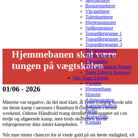
Sølvpartnere
Bronzepartnere
Vip-partnere
Talentpartnere
Hjertesponsorer
Spillersponsor
Topspillergruppe 1
Topspillergruppe 2
Topspillergruppe 3
Navnesponsorat
Hjemmebanen skal være
Maskotsponsor
Ligapartner
tungen på vægtskålen
Official Fashion Partner
Team Esbjerg Business
Om Team Esbjerg
Værdier
01/06 - 2026
Hjemmebane
Historie
Administration
Minerne var negative, da det stod klart, at Team Esbjerg havde tabt
Kommunikation
sin første kamp i sæsonen i Bambuni Kvindeligaen i denne
Presse
weekend. Odense Håndbold tvang dermed finaleopgøret ud i en
Bestyrelsen
tredje og afgørende kamp, men trods skuffelsen havde
Kontakt
esbjergenserne ikke mistet kampånden.
Når man mister chancen for at vinde guld på sin første mulighed, vil