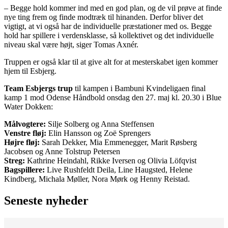
– Begge hold kommer ind med en god plan, og de vil prøve at finde
nye ting frem og finde modtræk til hinanden. Derfor bliver det
vigtigt, at vi også har de individuelle præstationer med os. Begge
hold har spillere i verdensklasse, så kollektivet og det individuelle
niveau skal være højt, siger Tomas Axnér.
Truppen er også klar til at give alt for at mesterskabet igen kommer
hjem til Esbjerg.
Team Esbjergs trup
til kampen i Bambuni Kvindeligaen final
kamp 1 mod Odense Håndbold onsdag den 27. maj kl. 20.30 i Blue
Water Dokken:
Målvogtere:
Silje Solberg og Anna Steffensen
Venstre fløj:
Elin Hansson og Zoë Sprengers
Højre fløj:
Sarah Dekker, Mia Emmenegger, Marit Røsberg
Jacobsen og Anne Tolstrup Petersen
Streg:
Kathrine Heindahl, Rikke Iversen og Olivia Löfqvist
Bagspillere:
Live Rushfeldt Deila, Line Haugsted, Helene
Kindberg, Michala Møller, Nora Mørk og Henny Reistad.
Seneste nyheder