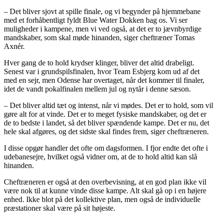
– Det bliver sjovt at spille finale, og vi begynder på hjemmebane
med et forhåbentligt fyldt Blue Water Dokken bag os. Vi ser
muligheder i kampene, men vi ved også, at det er to jævnbyrdige
mandskaber, som skal møde hinanden, siger cheftræner Tomas
Axnér.
Hver gang de to hold krydser klinger, bliver det altid drabeligt.
Senest var i grundspilsfinalen, hvor Team Esbjerg kom ud af det
med en sejr, men Odense har overtaget, når det kommer til finaler,
idet de vandt pokalfinalen mellem jul og nytår i denne sæson.
– Det bliver altid tæt og intenst, når vi mødes. Det er to hold, som vil
gøre alt for at vinde. Det er to meget fysiske mandskaber, og det er
de to bedste i landet, så det bliver spændende kampe. Det er nu, det
hele skal afgøres, og det sidste skal findes frem, siger cheftræneren.
I disse opgør handler det ofte om dagsformen. I fjor endte det ofte i
udebanesejre, hvilket også vidner om, at de to hold altid kan slå
hinanden.
Cheftræneren er også at den overbevisning, at en god plan ikke vil
være nok til at kunne vinde disse kampe. Alt skal gå op i en højere
enhed. Ikke blot på det kollektive plan, men også de individuelle
præstationer skal være på sit højeste.