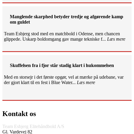
Manglende skarphed betyder tredje og afgørende kamp
om guldet
Team Esbjerg stod med en matchbold i Odense, men chancen
glippede. Uskarp boldomgang gav mange tekniske f...
Læs mere
Skuffelsen fra i fjor står stadig klart i hukommelsen
Med en storsejr i det første opgør, vel at mærke på udebane, var
der gjort klart til en fest i Blue Water...
Læs mere
Kontakt os
Team Esbjerg Elitehåndbold A/S
Gl. Vardevej 82