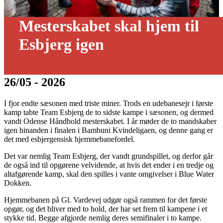
Mesterskabet skal hjem til
Esbjerg igen
26/05 - 2026
I fjor endte sæsonen med triste miner. Trods en udebanesejr i første
kamp tabte Team Esbjerg de to sidste kampe i sæsonen, og dermed
vandt Odense Håndbold mesterskabet. I år møder de to mandskaber
igen hinanden i finalen i Bambuni Kvindeligaen, og denne gang er
det med esbjergensisk hjemmebanefordel.
Det var nemlig Team Esbjerg, der vandt grundspillet, og derfor går
de også ind til opgørene velvidende, at hvis det ender i en tredje og
altafgørende kamp, skal den spilles i vante omgivelser i Blue Water
Dokken.
Hjemmebanen på Gl. Vardevej udgør også rammen for det første
opgør, og det bliver med to hold, der har set frem til kampene i et
stykke tid. Begge afgjorde nemlig deres semifinaler i to kampe.