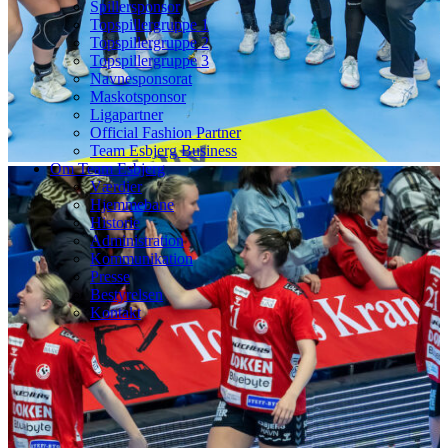
Spillersponsor
Topspillergruppe 1
Topspillergruppe 2
Topspillergruppe 3
Navnesponsorat
Maskotsponsor
Ligapartner
Official Fashion Partner
Team Esbjerg Business
Om Team Esbjerg
Værdier
Hjemmebane
Historie
Administration
Kommunikation
Presse
Bestyrelsen
Kontakt