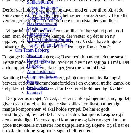
Spillersponsor
Topspillergruppe 1
Derfor går holdet også ind til opgaven med en stor tiltro på, at de
Topspillergruppe 2
kan avancere til en finale, men cheftræner Tomas Axnér vil for alt i
Topspillergruppe 3
verden gerne undgå at undervurdere en modstander som Ikast.
Navnesponsorat
Maskotsponsor
– Vi går ind til kampen med en stor tillid. Vi har spillet godt mod
Ligapartner
dem, men det er også nye kampe, der venter, og det er en ny
Official Fashion Partner
opgave, hver gang vi skal spille mod dem. Vi skal have to gode
Team Esbjerg Business
indsatser, hvis vi skal komme i finalen, siger Tomas Axnér.
Om Team Esbjerg
Værdier
To gange har Team Esbjerg og Ikast mødt hinanden i denne sæson.
Hjemmebane
Første møde var på udebane, hvor det blev til en sejr på 13 mål. Det
Historie
andet opgør var tættere, da esbjergenserne vandt 41-34.
Administration
Kommunikation
Samtidig begynder Team Esbjerg på hjemmebane, hvilket også
Presse
betyder, at de har hjemmebanefordelen i en eventuel tredje kamp, og
Bestyrelsen
det jubler cheftræneren over. For Ikast er et hold med høj kvalitet.
Kontakt
– Det giver os meget. Vi ved, at vi er stærke på hjemmebane, og det
giver os en fordel, at kampene skal spilles her. Ikast har nemlig
mange komponenter, vi skal holde styr på. De har et godt
omstillingsspil, hvilket de har vist i både Champions League og i
den danske liga. De er skarpe i kontraerne og løber meget. De har
gode individuelle kvaliteter hos bagspillerne og fløjene, og så har de
en x-faktor i Julie Scaglione, siger cheftræneren.