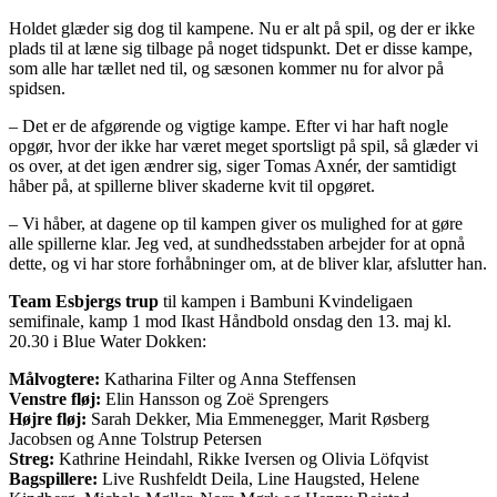
Holdet glæder sig dog til kampene. Nu er alt på spil, og der er ikke
plads til at læne sig tilbage på noget tidspunkt. Det er disse kampe,
som alle har tællet ned til, og sæsonen kommer nu for alvor på
spidsen.
– Det er de afgørende og vigtige kampe. Efter vi har haft nogle
opgør, hvor der ikke har været meget sportsligt på spil, så glæder vi
os over, at det igen ændrer sig, siger Tomas Axnér, der samtidigt
håber på, at spillerne bliver skaderne kvit til opgøret.
– Vi håber, at dagene op til kampen giver os mulighed for at gøre
alle spillerne klar. Jeg ved, at sundhedsstaben arbejder for at opnå
dette, og vi har store forhåbninger om, at de bliver klar, afslutter han.
Team Esbjergs trup
til kampen i Bambuni Kvindeligaen
semifinale, kamp 1 mod Ikast Håndbold onsdag den 13. maj kl.
20.30 i Blue Water Dokken:
Målvogtere:
Katharina Filter og Anna Steffensen
Venstre fløj:
Elin Hansson og Zoë Sprengers
Højre fløj:
Sarah Dekker, Mia Emmenegger, Marit Røsberg
Jacobsen og Anne Tolstrup Petersen
Streg:
Kathrine Heindahl, Rikke Iversen og Olivia Löfqvist
Bagspillere:
Live Rushfeldt Deila, Line Haugsted, Helene