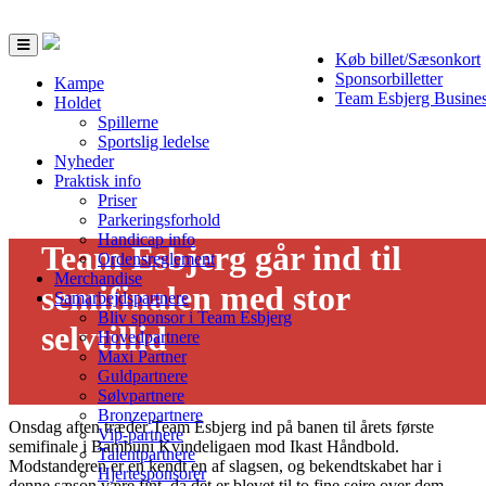
Toggle
Køb billet/Sæsonkort
navigation
Sponsorbilletter
Kampe
Team Esbjerg Busine
Holdet
Spillerne
Sportslig ledelse
Nyheder
Praktisk info
Priser
Parkeringsforhold
Handicap info
Team Esbjerg går ind til
Ordensreglement
Merchandise
semifinalen med stor
Samarbejdspartnere
Bliv sponsor i Team Esbjerg
selvtillid
Hovedpartnere
Maxi Partner
12/05 - 2026
Guldpartnere
Sølvpartnere
Bronzepartnere
Onsdag aften træder Team Esbjerg ind på banen til årets første
Vip-partnere
semifinale i Bambuni Kvindeligaen mod Ikast Håndbold.
Talentpartnere
Modstanderen er en kendt en af slagsen, og bekendtskabet har i
Hjertesponsorer
denne sæson være fint, da det er blevet til to fine sejre over dem.